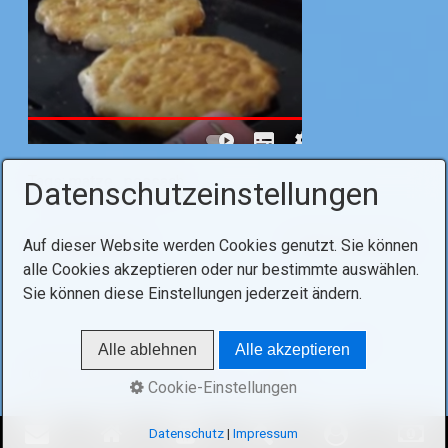
Tags:
matze
pessach
Datenschutzeinstellungen
Auf dieser Website werden Cookies genutzt. Sie können
Voriger Artikel
Nächster Artikel
alle Cookies akzeptieren oder nur bestimmte auswählen.
Sie können diese Einstellungen jederzeit ändern.
Alle ablehnen
Alle akzeptieren
© 2021 Ohel Hachidusch V07-03_2026
Cookie-Einstellungen
Datenschutz
|
Impressum