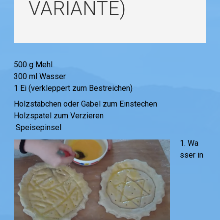
VARIANTE)
500 g Mehl
300 ml Wasser
1 Ei (verkleppert zum Bestreichen)
Holzstäbchen oder Gabel zum Einstechen
Holzspatel zum Verzieren
Speisepinsel
1. Wa
sser in