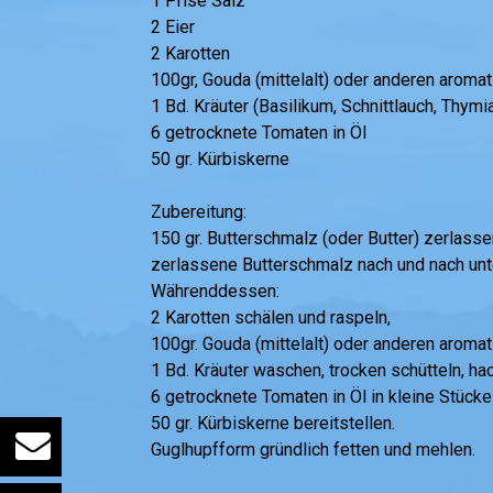
1 Prise Salz
2 Eier
2 Karotten
100gr, Gouda (mittelalt) oder anderen aroma
1 Bd. Kräuter (Basilikum, Schnittlauch, Thymiam
6 getrocknete Tomaten in Öl
50 gr. Kürbiskerne
Zubereitung:
150 gr. Butterschmalz (oder Butter) zerlasse
zerlassene Butterschmalz nach und nach unte
Währenddessen:
2 Karotten schälen und raspeln,
100gr. Gouda (mittelalt) oder anderen aroma
1 Bd. Kräuter waschen, trocken schütteln, ha
6 getrocknete Tomaten in Öl in kleine Stück
50 gr. Kürbiskerne bereitstellen.
Guglhupfform gründlich fetten und mehlen.