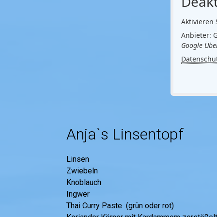
Deakt
Aktivieren 
Anbieter: 
Google Über
Datenschu
Anja`s Linsentopf
Linsen
Zwiebeln
Knoblauch
Ingwer
Thai Curry Paste (grün oder rot)