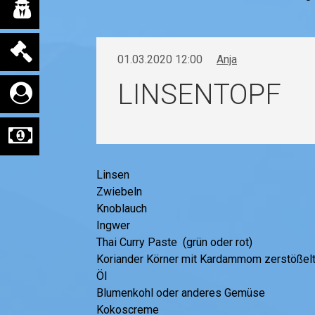
01.03.2020 12:00
Anja
LINSENTOPF
Linsen
Zwiebeln
Knoblauch
Ingwer
Thai Curry Paste (grün oder rot)
Koriander Körner mit Kardammom zerstößel
Öl
Blumenkohl oder anderes Gemüse
Kokoscreme